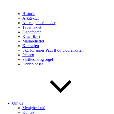
Historie
Arkitektur
Alter og alterbilleder
Tabernaklet
Døbefonten
Krucifikset
Mariarelieffet
Korsvejen
Skt. Johannes Paul II og blodrelikvien
Piétaen
Skriftestol og orgel
Siddepladser
Om os
Menighedsråd
Kontakt