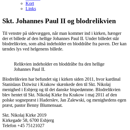
Kort
Links
Skt. Johannes Paul II og blodrelikvien
Til venstre på sidevæggen, når man kommer ind i kirken, hænger
der et billede af den hellige Johannes Paul II. Under billedet står
blodrelikvien, som altså indeholder en bloddråbe fra paven. Der kan
tændes lys ved helgenens billede.
Relikvien indeholder en bloddråbe fra den hellige
Johannes Paul II.
Blodrelikvien har befundet sig i kirken siden 2011, hvor kardinal
Stanislaus Dziwisz i Krakow skænkede den til Skt. Nikolaj
menighed i Esbjerg og til det danske bispedømme. Blodrelikvien
blev hentet til Skt. Nikolaj Kirke fra Krakow i maj 2011 af den
polske sognepræst i Haderslev, Jan Zalewski, og menighedens egen
præst, pastor Benny Blumensaat.
Skt. Nikolaj Kirke 2019
Kirkegade 58, 6700 Esbjerg
Telefon +45 75121027