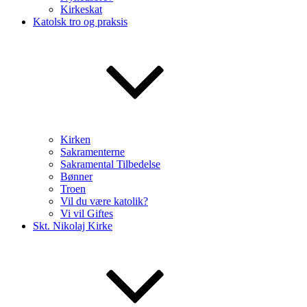
Kirkeskat
Katolsk tro og praksis
Kirken
Sakramenterne
Sakramental Tilbedelse
Bønner
Troen
Vil du være katolik?
Vi vil Giftes
Skt. Nikolaj Kirke