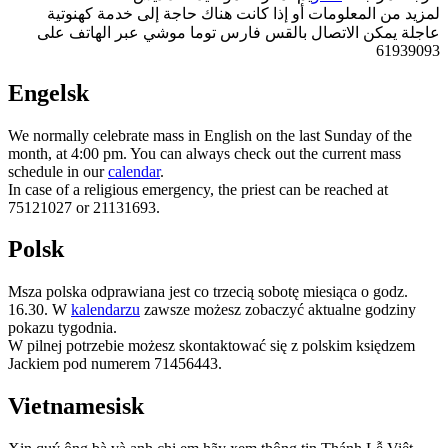
لمزيد من المعلومات أو إذا كانت هناك حاجة إلى خدمة كهنوتية
عاجلة يمكن الاتصال بالقس فارس توما موشي عبر الهاتف على
61939093
Engelsk
We normally celebrate mass in English on the last Sunday of the
month, at 4:00 pm. You can always check out the current mass
schedule in our
calendar
.
In case of a religious emergency, the priest can be reached at
75121027 or 21131693.
Polsk
Msza polska odprawiana jest co trzecią sobotę miesiąca o godz.
16.30. W
kalendarzu
zawsze możesz zobaczyć aktualne godziny
pokazu tygodnia.
W pilnej potrzebie możesz skontaktować się z polskim księdzem
Jackiem pod numerem 71456443.
Vietnamesisk