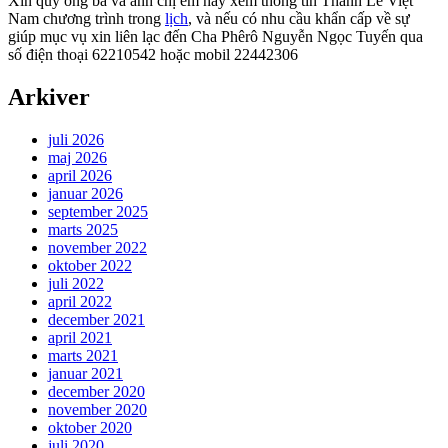
Xin quý ông bà và anh chị em hãy xem thông tin Thánh Lễ Việt
Nam chương trình trong
lịch
, và nếu có nhu cầu khẩn cấp về sự
giúp mục vụ xin liên lạc đến Cha Phêrô Nguyễn Ngọc Tuyến qua
số điện thoại 62210542 hoặc mobil 22442306
Arkiver
juli 2026
maj 2026
april 2026
januar 2026
september 2025
marts 2025
november 2022
oktober 2022
juli 2022
april 2022
december 2021
april 2021
marts 2021
januar 2021
december 2020
november 2020
oktober 2020
juli 2020