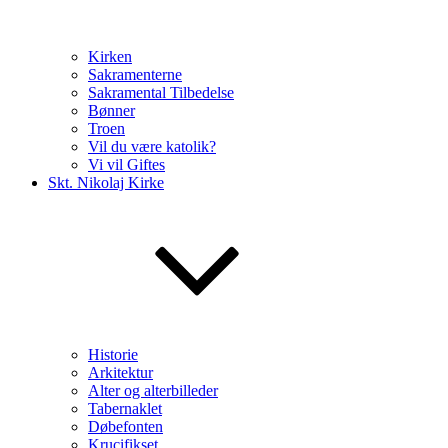
Kirken
Sakramenterne
Sakramental Tilbedelse
Bønner
Troen
Vil du være katolik?
Vi vil Giftes
Skt. Nikolaj Kirke
Historie
Arkitektur
Alter og alterbilleder
Tabernaklet
Døbefonten
Krucifikset