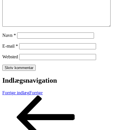
Navn
*
E-mail
*
Websted
Indlægsnavigation
Forrige indlæg
Forrige