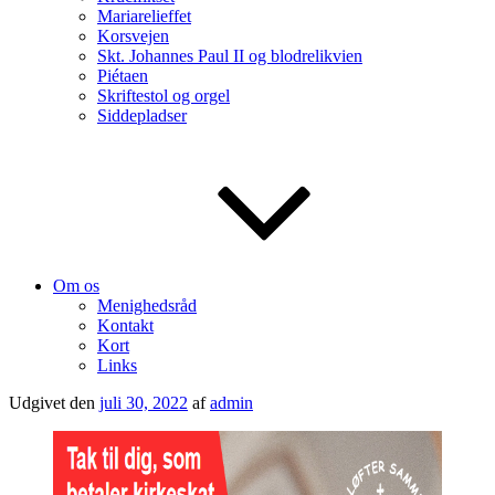
Mariarelieffet
Korsvejen
Skt. Johannes Paul II og blodrelikvien
Piétaen
Skriftestol og orgel
Siddepladser
Om os
Menighedsråd
Kontakt
Kort
Links
Udgivet den
juli 30, 2022
af
admin